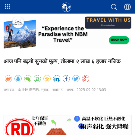
आज पनि बढ्यो सुनको मूल्य, तोलामा २ लाख ६ हजार नजिक
सम्पादक：南亚网络电视
स्रोत： रातोपाटी
समय：2025-09-02 13:03