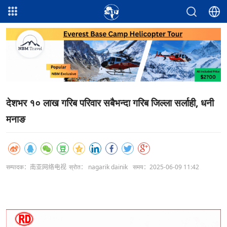
देशभर १० लाख गरिब परिवार सबैभन्दा गरिब जिल्ला सर्लाही, धनी
मनाङ
सम्पादक：南亚网络电视
स्रोत： nagarik dainik
समय：2025-06-09 11:42