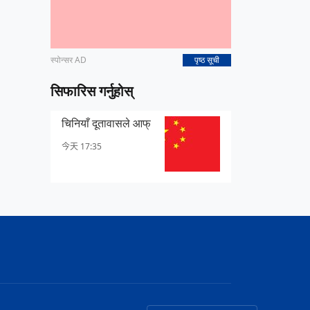
स्पोन्सर AD
पृष्ठ सूची
सिफारिस गर्नुहोस्
चिनियाँ दूतावासले आफ्
今天 17:35