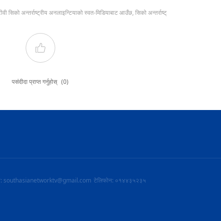
टीवी सिको अन्तर्राष्ट्रीय अनलाइन्टियाको स्वत-मिडियाबाट आउँछ, सिको अन्तर्राष्ट्
पसंदीदा प्राप्त गर्नुहोस्
(0)
ल: southasianetworktv@gmail.com
टेलिफोन: ०१४४३५२३५