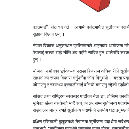
काठमाडौँ, जेठ ११ गते । आगामी बजेटमार्फत सुर्तीजन्य पदार्
सुझाव दिएका छन् ।
नेपाल विकास अनुसन्धान प्रतिष्ठानले आइतबार आयोजना गरेको 
पेयलाई सस्तो राख्ने नीति अब महँगो साबित हुन थालेपछि स
हुन् ।
योजना आयोगका पूर्वअध्यक्ष प्राडा शिवराज अधिकारीले सुर्त
साधन’ का रूपमा विकास गर्नुपर्नेमा जोड दिनुभयो । यस्ता प
जोगाउनु र स्वास्थ्य प्रणालीलाई बलियो बनाउनु रहेको उहाँ
सांसद तथा राष्ट्रिय स्वतन्त्र पार्टीका नेता डा. तोसिमा कार्
भूमिका खेल्न नसकेको भन्दै सन् २०३५ सम्म सुर्तीजन्य पदार्थम
सङ्कलन मात्र नभई सुर्तीजन्य पदार्थको उपभोग घटाउनुभएको
दक्षिण एसियाली मुलुकमध्ये नेपालमा सुर्तीजन्य पदार्थमा सबै
भन्नुभयो, “सुर्तीजन्य पदार्थले क्यान्सर मात्र होइन, रक्तनल