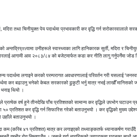
थ, मदिरा तथा चिनीयुक्त पेय पदार्थमा प्रभावकारी कर वृद्धि गर्न सरोकारवालाले स
अन्तव्रिर्mयामा उनीहरूले स्वास्थ्यका लागि हानिकारक सुर्ती, मदिरा र चिनीयु
रकारलाई आगामी आव २०८३/८४ को बजेटमार्फत कडा कर नीति लागु गर्नुपर्नेमा जोड 
ीजन्य पदार्थमा लगाइने करको परम्परागत अवधारणालाई परिवर्तन गरी यसलाई ‘जनस्व
दार्थमा कर बढाउनु भनेको केबल सरकारको ढुकुटी भर्नु मात्र नभई लाखौँ मानिसको ज
को भनाइ थियो ।
कीले प्रत्येक वर्ष हुने तीनदेखि पाँच प्रतिशतको सामान्य कर वृद्धिले उपभोग घटाउन प
ा ५० प्रतिशत कर वृद्धि गर्न सिफारिस गरेको बताउनुभयो । कर वृद्धिको मुख्य उद्देश्
 उहाँले बताउनुभयो ।
भन्दा कम (करिब ४१ प्रतिशत) मात्र कर लगाइएको तथ्याङ्कतर्फ ध्यानाकर्षण गराउँदै 
ीसम्बन्धी गम्भीर रोग निम्त्याउँछ । जसले गर्दा नागरिकको उत्पादकत्व घट्नुका साथै 