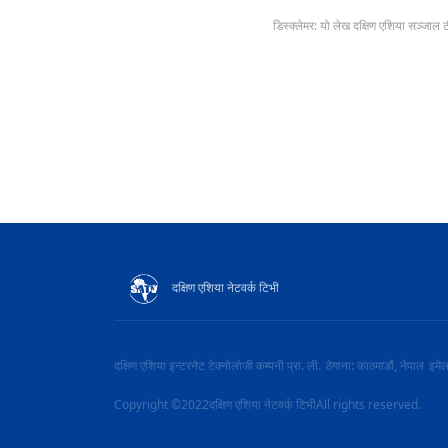
डिस्क्लेमर: यो लेख दक्षिण एशिया सञ्जाल 
दक्षिण एशिया नेटवर्क टिभी
दक्षिण एशिया इन्टरनेट टेक्नोलोजी कम्पनी प्रा. ली.
ठेगाना: काठमाडौं, नेपाल
इमे
Copyright ©2022दक्षिण एशिया नेटवर्क टिभीAll rights reserved.