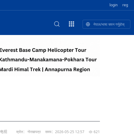
login
reg
नेपाल/भाषा चयन गर्नुहोस्
ा फुलेका खुबान
णी सांस्कृतिक प
 २२
NEW CULTURAL AND CREATIVE WORKSHOP DIGITAL NATIONAL TREND INNOVATION
独舞
संस्कृति तथा कला
 २१
 २०
ेलिभरी गाडि, दुर
०० दिनको यात्रा: आज ४५ औँ दिन,
T.A
 १९
िकलाई भन्यो: भु
नेपाली उत्पादनको नयाँ बजार
 १८
络电视
स्रोत： गोरखापत्र
समय：2026-05-25 12:57
621