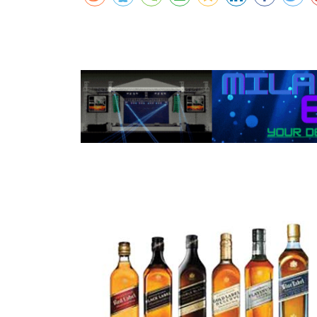
कर्णालीमा एसइईको नतिजा सुधार
शुक्लाफाँटामा कृष्णसारको सङ्ख्या तीन सयभन्
मुख्यमन्त्री शाहसँग राजदूतको शिष्टाचार भेट